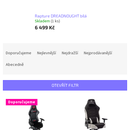
Rapture DREADNOUGHT bílá
Skladem
(1 ks)
6 499 Kč
Ř
a
Doporučujeme
Nejlevnější
Nejdražší
Nejprodávanější
z
e
Abecedně
n
í
p
OTEVŘÍT FILTR
r
o
V
Doporučujeme
d
ý
u
p
k
i
t
s
ů