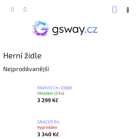
Přejít
NÁKUP
na
obsah
KOŠÍK
Herní židle
Nejprodávanější
MARVO CH-106BK
Skladem
(2 ks)
3 299 Kč
SRACER R4
Vyprodáno
3 340 Kč