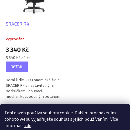
SRACER R4
Vyprodáno
3 340 Kč
Měrná
3 340 Kč / 1 ks
cena:
DETAIL
Herní židle – Ergonomická židle
SRACER R4 s nastavitelnými
područkami, houpací
mechanikou, odolným potahem
a s nosností až 130 kg
3
položek celkem
Tento web používá soubory cookie. Dalším procházením
O
v
tohoto webu vyjadřujete souhlas s jejich používáním.. Více
l
Z
informací
zde
.
á