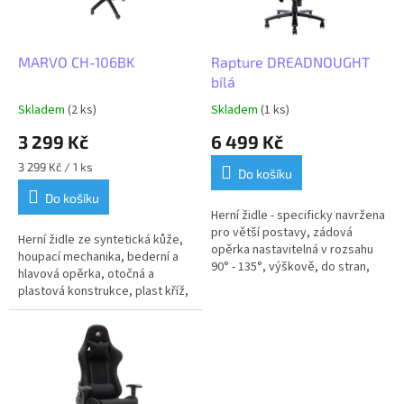
p
r
o
d
MARVO CH-106BK
Rapture DREADNOUGHT
u
bílá
k
Skladem
(2 ks)
Skladem
(1 ks)
t
3 299 Kč
6 499 Kč
ů
Měrná
3 299 Kč / 1 ks
Do košíku
cena:
Do košíku
Herní židle - specificky navržena
pro větší postavy, zádová
Herní židle ze syntetická kůže,
opěrka nastavitelná v rozsahu
houpací mechanika, bederní a
90° - 135°, výškově, do stran,
hlavová opěrka, otočná a
hloubkově a úhlově nastavitelné
plastová konstrukce, plast kříž,
područky, polštáře pro...
plastová kolečka, černá barva,
nosnost 150 kg