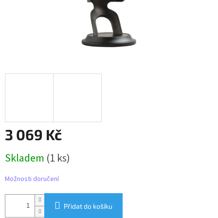
3 069 Kč
Měrná
Skladem
(1 ks)
cena:
Možnosti doručení
Přidat do košíku