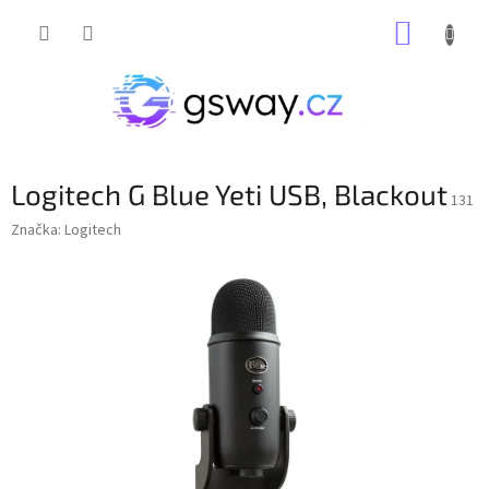
Přejít
NÁKUP
na
obsah
KOŠÍK
Logitech G Blue Yeti USB, Blackout
131
Značka:
Logitech