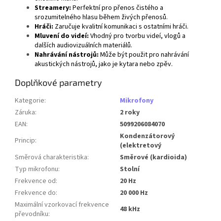
Streamery:
Perfektní pro přenos čistého a
srozumitelného hlasu během živých přenosů.
Hráči:
Zaručuje kvalitní komunikaci s ostatními hráči.
Mluvení do videí:
Vhodný pro tvorbu videí, vlogů a
dalších audiovizuálních materiálů.
Nahrávání nástrojů:
Může být použit pro nahrávání
akustických nástrojů, jako je kytara nebo zpěv.
Doplňkové parametry
Kategorie
:
Mikrofony
Záruka
:
2 roky
EAN
:
5099206084070
Kondenzátorový
Princip
:
(elektretový
Směrová charakteristika
:
Směrové (kardioida)
Typ mikrofonu
:
Stolní
Frekvence od
:
20 Hz
Frekvence do
:
20 000 Hz
Maximální vzorkovací frekvence
48 kHz
převodníku
: