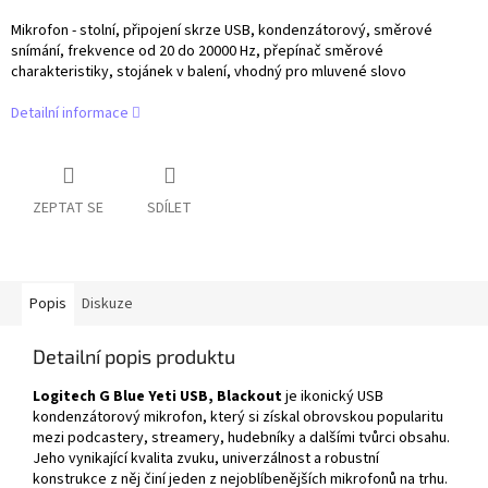
Mikrofon - stolní, připojení skrze USB, kondenzátorový, směrové
snímání, frekvence od 20 do 20000 Hz, přepínač směrové
charakteristiky, stojánek v balení, vhodný pro mluvené slovo
Detailní informace
ZEPTAT SE
SDÍLET
Popis
Diskuze
Detailní popis produktu
Logitech G Blue Yeti USB, Blackout
je ikonický USB
kondenzátorový mikrofon, který si získal obrovskou popularitu
mezi podcastery, streamery, hudebníky a dalšími tvůrci obsahu.
Jeho vynikající kvalita zvuku, univerzálnost a robustní
konstrukce z něj činí jeden z nejoblíbenějších mikrofonů na trhu.