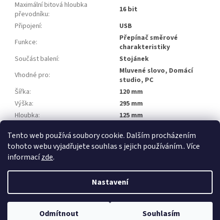
Maximální bitová hloubka
16 bit
převodníku
:
Připojení
:
USB
Přepínač směrové
Funkce
:
charakteristiky
Součást balení
:
Stojánek
Mluvené slovo, Domácí
Vhodné pro
:
studio, PC
Šířka
:
120 mm
Výška
:
295 mm
Hloubka
:
125 mm
Hmotnost
:
1 550 g
Tento web používá soubory cookie. Dalším procházením
tohoto webu vyjadřujete souhlas s jejich používáním.. Více
Z
informací
zde
.
á
Vytvořil Shoptet
p
Nastavení
a
t
Copyright 2026
gsway.cz
. Všechna práva vyhrazena.
Upravit
í
Odmítnout
Souhlasím
nastavení cookies