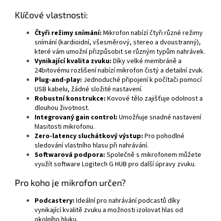
Klíčové vlastnosti:
Čtyři režimy snímání:
Mikrofon nabízí čtyři různé režimy
snímání (kardioidní, všesměrový, stereo a dvoustranný),
které vám umožní přizpůsobit se různým typům nahrávek.
Vynikající kvalita zvuku:
Díky velké membráně a
24bitovému rozlišení nabízí mikrofon čistý a detailní zvuk.
Plug-and-play:
Jednoduché připojení k počítači pomocí
USB kabelu, žádné složité nastavení.
Robustní konstrukce:
Kovové tělo zajišťuje odolnost a
dlouhou životnost.
Integrovaný gain control:
Umožňuje snadné nastavení
hlasitosti mikrofonu.
Zero-latency sluchátkový výstup:
Pro pohodlné
sledování vlastního hlasu při nahrávání.
Softwarová podpora:
Společně s mikrofonem můžete
využít software Logitech G HUB pro další úpravy zvuku.
Pro koho je mikrofon určen?
Podcastery:
Ideální pro nahrávání podcastů díky
vynikající kvalitě zvuku a možnosti izolovat hlas od
okolního hluku.