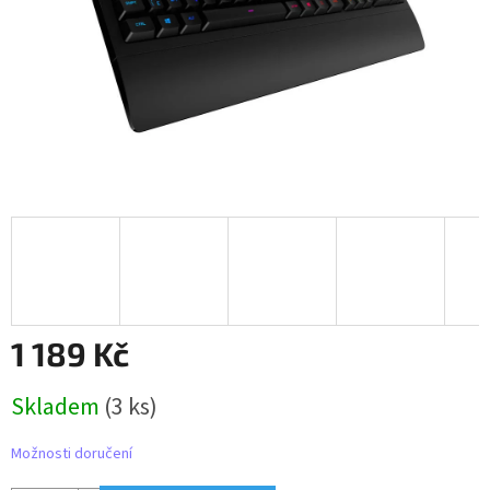
1 189 Kč
Měrná
Skladem
(3 ks)
cena:
Možnosti doručení