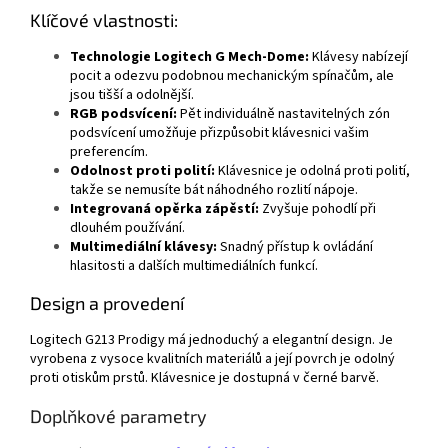
Klíčové vlastnosti:
Technologie Logitech G Mech-Dome:
Klávesy nabízejí
pocit a odezvu podobnou mechanickým spínačům, ale
jsou tišší a odolnější.
RGB podsvícení:
Pět individuálně nastavitelných zón
podsvícení umožňuje přizpůsobit klávesnici vašim
preferencím.
Odolnost proti polití:
Klávesnice je odolná proti polití,
takže se nemusíte bát náhodného rozlití nápoje.
Integrovaná opěrka zápěstí:
Zvyšuje pohodlí při
dlouhém používání.
Multimediální klávesy:
Snadný přístup k ovládání
hlasitosti a dalších multimediálních funkcí.
Design a provedení
Logitech G213 Prodigy má jednoduchý a elegantní design. Je
vyrobena z vysoce kvalitních materiálů a její povrch je odolný
proti otiskům prstů. Klávesnice je dostupná v černé barvě.
Doplňkové parametry