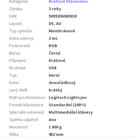
Kategorie
:
Drátové Klávesnice
Záruka
:
2 roky
EAN
:
5099206065918
Layout
:
DE, AU
Typ spínače
:
Membránové
Doba odezvy
:
2 ms
Podsvícení
:
RGB
Barva
:
Černá
Připojení
:
Drátové
Rozhraní
:
USB
Typ
:
Herní
Enter
:
dvouřádkový
Levý Shift
:
krátký
RGB synchronizace
:
Logitech Lightsync
Formát klávesnice
:
Standardní (100%)
Speciální vybavení
:
Multimediální klávesy
Opěrka zápěstí
:
Ano
Hmotnost
:
1 000 g
Šířka
:
452 mm