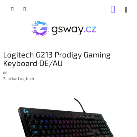
Přejít
NÁKUP
na
obsah
KOŠÍK
Logitech G213 Prodigy Gaming
Keyboard DE/AU
88
Značka:
Logitech