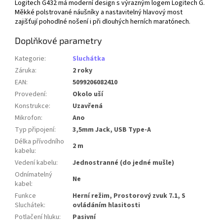
Logitech G432 má moderní design s výrazným logem Logitech G.
Měkké polstrované náušníky a nastavitelný hlavový most
zajišťují pohodlné nošení i při dlouhých herních maratónech.
Doplňkové parametry
Kategorie
:
Sluchátka
Záruka
:
2 roky
EAN
:
5099206082410
Provedení
:
Okolo uší
Konstrukce
:
Uzavřená
Mikrofon
:
Ano
Typ připojení
:
3,5mm Jack, USB Type-A
Délka přívodního
2 m
kabelu
:
Vedení kabelu
:
Jednostranné (do jedné mušle)
Odnímatelný
Ne
kabel
:
Funkce
Herní režim, Prostorový zvuk 7.1, S
Sluchátek
:
ovládáním hlasitosti
Potlačení hluku
:
Pasivní