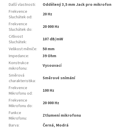
Další vlastnosti
:
Oddělený 3,5 mm Jack pro mikrofon
Frekvence
20 Hz
Sluchátek od
:
Frekvence
20 000 Hz
Sluchátek do
:
Citlivost
107 dB/mW
Sluchátek
:
Velikost měniče
:
50 mm
Impedance
:
39 Ohm
Konstrukce
Vysouvací
mikrofonu
:
Směrová
Směrové snímání
charakteristika
:
Frekvence
100 Hz
Mikrofonu od
:
Frekvence
20 000 Hz
Mikrofonu do
:
Funkce
Ztlumení mikrofonu
Mikrofonu
:
Barva
:
Černá, Modrá