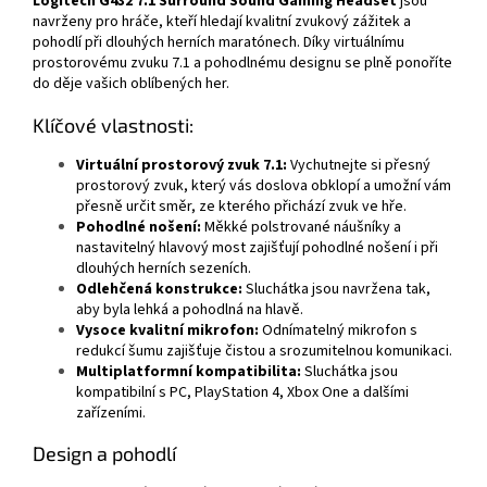
Logitech G432 7.1 Surround Sound Gaming Headset
jsou
navrženy pro hráče, kteří hledají kvalitní zvukový zážitek a
pohodlí při dlouhých herních maratónech. Díky virtuálnímu
prostorovému zvuku 7.1 a pohodlnému designu se plně ponoříte
do děje vašich oblíbených her.
Klíčové vlastnosti:
Virtuální prostorový zvuk 7.1:
Vychutnejte si přesný
prostorový zvuk, který vás doslova obklopí a umožní vám
přesně určit směr, ze kterého přichází zvuk ve hře.
Pohodlné nošení:
Měkké polstrované náušníky a
nastavitelný hlavový most zajišťují pohodlné nošení i při
dlouhých herních sezeních.
Odlehčená konstrukce:
Sluchátka jsou navržena tak,
aby byla lehká a pohodlná na hlavě.
Vysoce kvalitní mikrofon:
Odnímatelný mikrofon s
redukcí šumu zajišťuje čistou a srozumitelnou komunikaci.
Multiplatformní kompatibilita:
Sluchátka jsou
kompatibilní s PC, PlayStation 4, Xbox One a dalšími
zařízeními.
Design a pohodlí