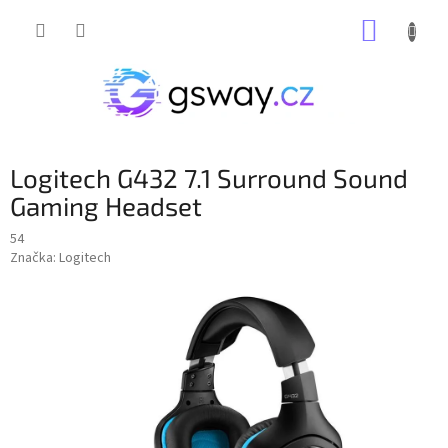
Přejít
NÁKUP
na
obsah
KOŠÍK
Logitech G432 7.1 Surround Sound
Gaming Headset
54
Značka:
Logitech