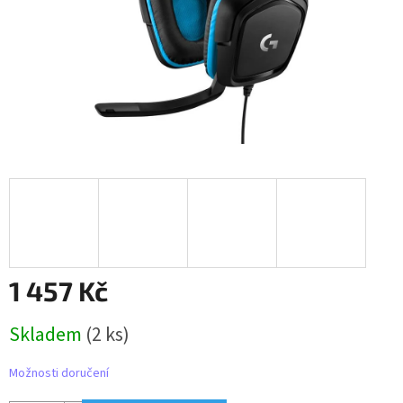
1 457 Kč
Měrná
Skladem
(2 ks)
cena:
Možnosti doručení