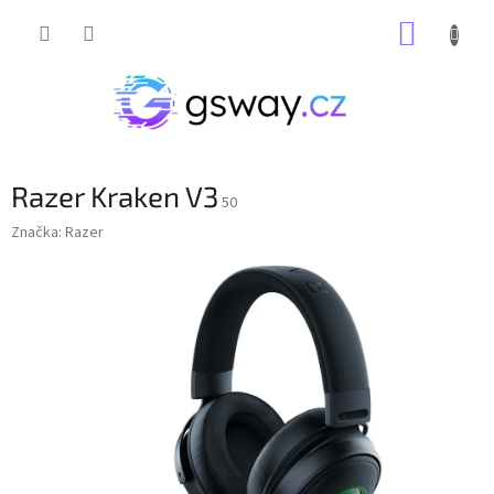
Přejít
NÁKUP
na
obsah
KOŠÍK
Razer Kraken V3
50
Značka:
Razer