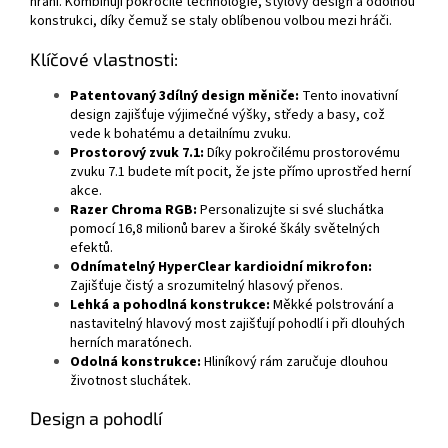
hraní. Kombinují pokročilé technologie, stylový design a odolnou
konstrukci, díky čemuž se staly oblíbenou volbou mezi hráči.
Klíčové vlastnosti:
Patentovaný 3dílný design měniče:
Tento inovativní
design zajišťuje výjimečné výšky, středy a basy, což
vede k bohatému a detailnímu zvuku.
Prostorový zvuk 7.1:
Díky pokročilému prostorovému
zvuku 7.1 budete mít pocit, že jste přímo uprostřed herní
akce.
Razer Chroma RGB:
Personalizujte si své sluchátka
pomocí 16,8 milionů barev a široké škály světelných
efektů.
Odnímatelný HyperClear kardioidní mikrofon:
Zajišťuje čistý a srozumitelný hlasový přenos.
Lehká a pohodlná konstrukce:
Měkké polstrování a
nastavitelný hlavový most zajišťují pohodlí i při dlouhých
herních maratónech.
Odolná konstrukce:
Hliníkový rám zaručuje dlouhou
životnost sluchátek.
Design a pohodlí