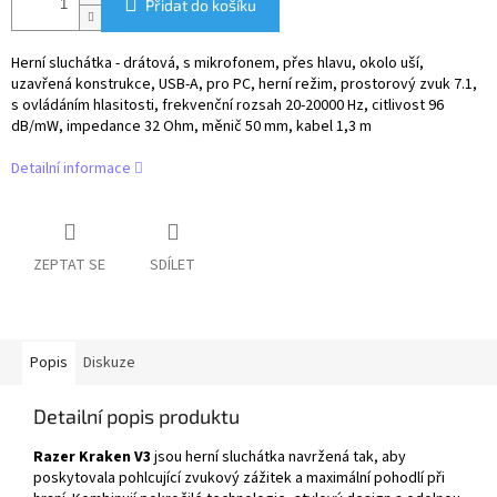
Přidat do košíku
Herní sluchátka - drátová, s mikrofonem, přes hlavu, okolo uší,
uzavřená konstrukce, USB-A, pro PC, herní režim, prostorový zvuk 7.1,
s ovládáním hlasitosti, frekvenční rozsah 20-20000 Hz, citlivost 96
dB/mW, impedance 32 Ohm, měnič 50 mm, kabel 1,3 m
Detailní informace
ZEPTAT SE
SDÍLET
Popis
Diskuze
Detailní popis produktu
Razer Kraken V3
jsou herní sluchátka navržená tak, aby
poskytovala pohlcující zvukový zážitek a maximální pohodlí při