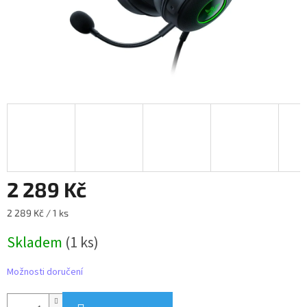
2 289 Kč
Měrná
2 289 Kč / 1 ks
cena:
Skladem
(1 ks)
Možnosti doručení