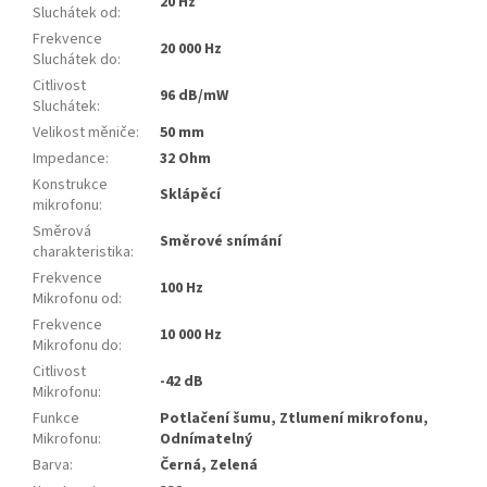
20 Hz
Sluchátek od
:
Frekvence
20 000 Hz
Sluchátek do
:
Citlivost
96 dB/mW
Sluchátek
:
Velikost měniče
:
50 mm
Impedance
:
32 Ohm
Konstrukce
Sklápěcí
mikrofonu
:
Směrová
Směrové snímání
charakteristika
:
Frekvence
100 Hz
Mikrofonu od
:
Frekvence
10 000 Hz
Mikrofonu do
:
Citlivost
-42 dB
Mikrofonu
:
Funkce
Potlačení šumu, Ztlumení mikrofonu,
Mikrofonu
:
Odnímatelný
Barva
:
Černá, Zelená