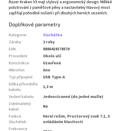
Razer Kraken V3 mají stylový a ergonomický design. Měkké
polstrování z paměťové pěny a nastavitelný hlavový most
zajišťují pohodlné nošení i při dlouhých herních sezeních.
Doplňkové parametry
Kategorie
:
Sluchátka
Záruka
:
2 roky
EAN
:
8886419378570
Provedení
:
Okolo uší
Konstrukce
:
Uzavřená
Mikrofon
:
Ano
Typ připojení
:
USB Type-A
Délka přívodního
1,3 m
kabelu
:
Vedení kabelu
:
Jednostranné (do jedné mušle)
Odnímatelný
Ne
kabel
:
Funkce
Herní režim, Prostorový zvuk 7.1, S
Sluchátek
:
ovládáním hlasitosti
Frekvence