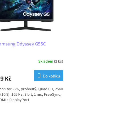
Samsung Odyssey G55C
Skladem
(2 ks)
Do košíku
9 Kč
monitor - VA, prohnutý, Quad HD, 2560
(16:9), 165 Hz, 8 bit, 1 ms, FreeSync,
DMI a DisplayPort
O
v
l