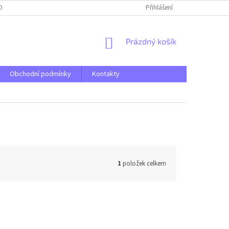
OBNÍCH ÚDAJŮ
Přihlášení
NÁKUPNÍ
Prázdný košík
KOŠÍK
Obchodní podmínky
Kontakty
1
položek celkem