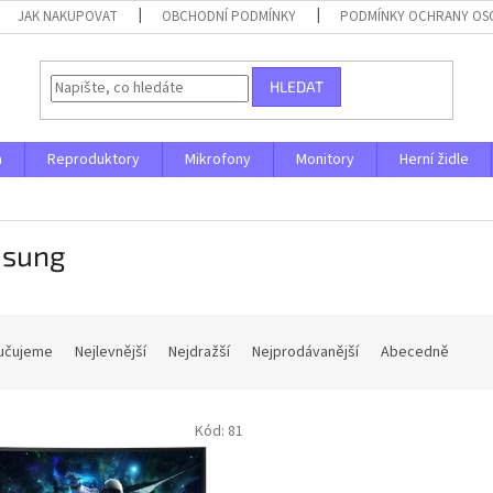
JAK NAKUPOVAT
OBCHODNÍ PODMÍNKY
PODMÍNKY OCHRANY OS
HLEDAT
a
Reproduktory
Mikrofony
Monitory
Herní židle
sung
učujeme
Nejlevnější
Nejdražší
Nejprodávanější
Abecedně
Kód:
81