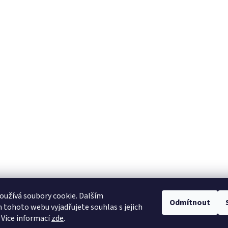
užívá soubory cookie. Dalším
Odmítnout
tohoto webu vyjadřujete souhlas s jejich
 Více informací
zde
.