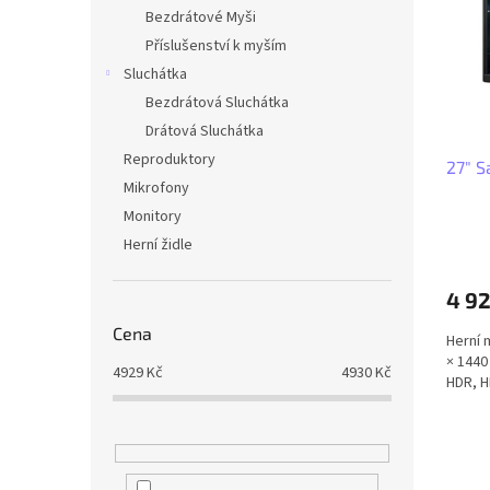
i
r
n
Bezdrátové Myši
s
o
e
Příslušenství k myším
p
d
l
r
u
Sluchátka
o
k
Bezdrátová Sluchátka
d
t
Drátová Sluchátka
u
ů
Reproduktory
27" 
k
Mikrofony
t
ů
Monitory
Herní židle
4 92
Cena
Herní 
× 1440 
4929
Kč
4930
Kč
HDR, H