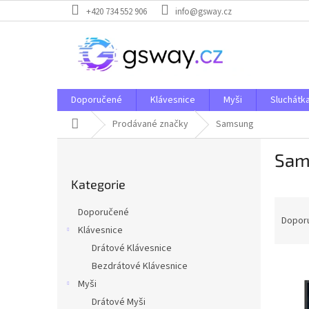
Přejít
+420 734 552 906
info@gsway.cz
na
obsah
Doporučené
Klávesnice
Myši
Sluchátk
Domů
Prodávané značky
Samsung
P
Sam
o
Přeskočit
s
Kategorie
kategorie
t
Ř
r
Doporučené
a
a
Dopor
Klávesnice
z
n
Drátové Klávesnice
e
n
V
n
í
Bezdrátové Klávesnice
ý
í
p
Myši
p
p
a
Drátové Myši