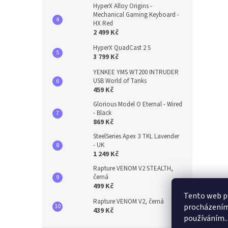
HyperX Alloy Origins -
Mechanical Gaming Keyboard -
HX Red
2 499 Kč
HyperX QuadCast 2 S
3 799 Kč
YENKEE YMS WT200 INTRUDER
USB World of Tanks
459 Kč
Glorious Model O Eternal - Wired
- Black
869 Kč
SteelSeries Apex 3 TKL Lavender
- UK
1 249 Kč
Rapture VENOM V2 STEALTH,
černá
499 Kč
Tento web po
Rapture VENOM V2, černá
procházením 
439 Kč
používáním..