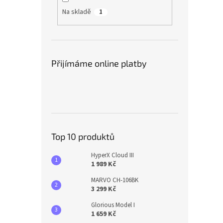
Na skladě
1
Přijímáme online platby
Top 10 produktů
HyperX Cloud III
1 989 Kč
MARVO CH-106BK
3 299 Kč
Glorious Model I
1 659 Kč