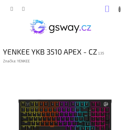
Přejít
NÁKUP
na
obsah
KOŠÍK
YENKEE YKB 3510 APEX - CZ
135
Značka:
YENKEE