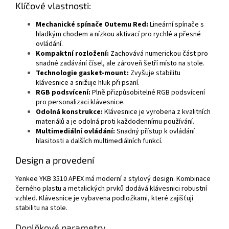
Klíčové vlastnosti:
Mechanické spínače Outemu Red:
Lineární spínače s
hladkým chodem a nízkou aktivací pro rychlé a přesné
ovládání.
Kompaktní rozložení:
Zachovává numerickou část pro
snadné zadávání čísel, ale zároveň šetří místo na stole.
Technologie gasket-mount:
Zvyšuje stabilitu
klávesnice a snižuje hluk při psaní.
RGB podsvícení:
Plně přizpůsobitelné RGB podsvícení
pro personalizaci klávesnice.
Odolná konstrukce:
Klávesnice je vyrobena z kvalitních
materiálů a je odolná proti každodennímu používání.
Multimediální ovládání:
Snadný přístup k ovládání
hlasitosti a dalších multimediálních funkcí.
Design a provedení
Yenkee YKB 3510 APEX má moderní a stylový design. Kombinace
černého plastu a metalických prvků dodává klávesnici robustní
vzhled. Klávesnice je vybavena podložkami, které zajišťují
stabilitu na stole.
Doplňkové parametry