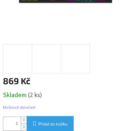
869 Kč
Měrná
Skladem
(2 ks)
cena:
Možnosti doručení
Přidat do košíku