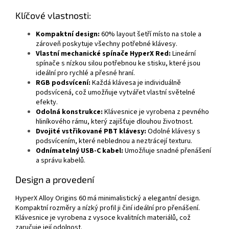
Klíčové vlastnosti:
Kompaktní design:
60% layout šetří místo na stole a
zároveň poskytuje všechny potřebné klávesy.
Vlastní mechanické spínače HyperX Red:
Lineární
spínače s nízkou silou potřebnou ke stisku, které jsou
ideální pro rychlé a přesné hraní.
RGB podsvícení:
Každá klávesa je individuálně
podsvícená, což umožňuje vytvářet vlastní světelné
efekty.
Odolná konstrukce:
Klávesnice je vyrobena z pevného
hliníkového rámu, který zajišťuje dlouhou životnost.
Dvojité vstřikované PBT klávesy:
Odolné klávesy s
podsvícením, které neblednou a neztrácejí texturu.
Odnímatelný USB-C kabel:
Umožňuje snadné přenášení
a správu kabelů.
Design a provedení
HyperX Alloy Origins 60 má minimalistický a elegantní design.
Kompaktní rozměry a nízký profil ji činí ideální pro přenášení.
Klávesnice je vyrobena z vysoce kvalitních materiálů, což
zaručuje její odolnost.