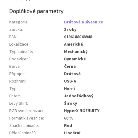
Doplňkové parametry
Kategorie
:
Drátové Klávesnice
Záruka
:
2 roky
EAN
:
0196188048948
Lokalizace
:
Americká
Typ spínače
:
Mechanický
Podsvícení
:
Dynamické
Barva
:
Černá
Připojení
:
Drátová
Rozhraní
:
USB-A
Typ
:
Herní
Enter
:
Jednořádkový
Levý Shift
:
Široký
RGB synchronizace
:
HyperX NGENUITY
Formát klávesnice
:
60 %
Značka spínače
:
Red
Dělení spínačů
:
Lineární