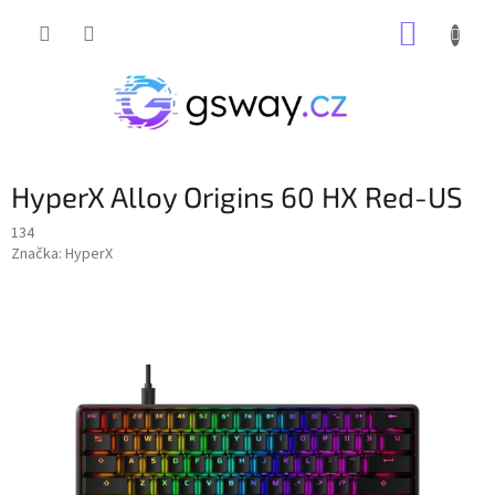
Přejít
NÁKUP
na
obsah
KOŠÍK
HyperX Alloy Origins 60 HX Red-US
134
Značka:
HyperX