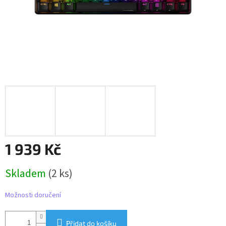
1 939 Kč
Měrná
Skladem
(2 ks)
cena:
Možnosti doručení
Přidat do košíku