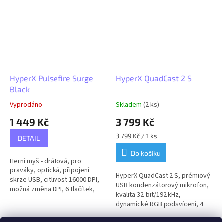
HyperX Pulsefire Surge
HyperX QuadCast 2 S
Black
Vyprodáno
Skladem
(2 ks)
1 449 Kč
3 799 Kč
Měrná
3 799 Kč / 1 ks
DETAIL
cena:
Do košíku
Herní myš - drátová, pro
praváky, optická, připojení
HyperX QuadCast 2 S, prémiový
skrze USB, citlivost 16000 DPI,
USB kondenzátorový mikrofon,
možná změna DPI, 6 tlačítek,
kvalita 32-bit/192 kHz,
klasické kolečko, RGB
dynamické RGB podsvícení, 4
podsvícení, délka kabelu 1,8 m,
směrové charakteristiky,
rozměry...