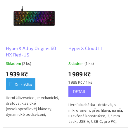
HyperX Alloy Origins 60
HyperX Cloud III
HX Red-US
Skladem
(2 ks)
Skladem
(1 ks)
1 939 Kč
1 989 Kč
Měrná
1 989 Kč / 1 ks
Do košíku
cena:
DETAIL
Herní klávesnice , mechanický,
drátová, klasické
Herní sluchátka - drátová, s
(vysokoprofilové) klávesy,
mikrofonem, přes hlavu, na uši,
dynamické podsvícení,
uzavřená konstrukce, 3,5 mm
americká lokalizace kláves,
Jack, USB-A, USB-C, pro PC,
USB-A, černá
PlayStation 5 a Xbox Series,