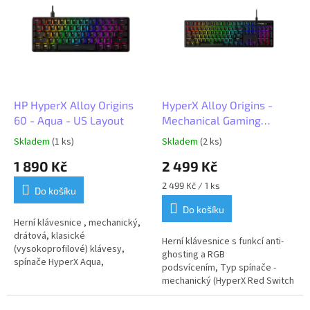
r
p
o
i
d
s
u
p
k
r
t
o
ů
d
HP HyperX Alloy Origins
HyperX Alloy Origins -
u
60 - Aqua - US Layout
Mechanical Gaming
k
Keyboard - HX Red
Skladem
(1 ks)
Skladem
(2 ks)
t
1 890 Kč
2 499 Kč
ů
Měrná
2 499 Kč / 1 ks
Do košíku
cena:
Do košíku
Herní klávesnice , mechanický,
drátová, klasické
Herní klávesnice s funkcí anti-
(vysokoprofilové) klávesy,
ghosting a RGB
spínače HyperX Aqua,
podsvícením, Typ spínače -
dynamické podsvícení,
mechanický (HyperX Red Switch
americká lokalizace kláves,
- Linear), Délka kabelu
USB-A, černá
- 180 cm, US...