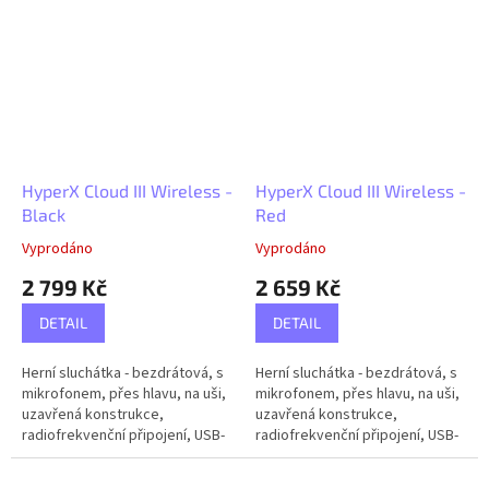
herní režim, frekvenční rozsah...
HyperX Cloud III Wireless -
HyperX Cloud III Wireless -
Black
Red
Vyprodáno
Vyprodáno
2 799 Kč
2 659 Kč
DETAIL
DETAIL
Herní sluchátka - bezdrátová, s
Herní sluchátka - bezdrátová, s
mikrofonem, přes hlavu, na uši,
mikrofonem, přes hlavu, na uši,
uzavřená konstrukce,
uzavřená konstrukce,
radiofrekvenční připojení, USB-
radiofrekvenční připojení, USB-
C, pro PC, PlayStation 5 a
C, pro PC, PlayStation 5 a
Nintendo Switch, s ovládáním...
Nintendo Switch, s ovládáním...