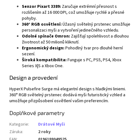
Senzor Pixart 3389:
Zaručuje extrémní přesnost s
rozlišením až 16 000 DPI, což umožňuje rychlé a přesné
pohyby.
360° RGB osvětlení:
Úžasný světelný prstenec umožňuje
personalizaci myši a vytvoření jedinečného vzhledu.
Odolné spínače Omron:
Zajišťují spolehlivost a dlouhou
životnost až 50 milionů kliknutí.
Ergonomický design:
Pohodlný tvar pro dlouhé herní
sezení.
Široká kompatibilita:
Funguje s PC, PS5, PS4, Xbox
Series X|S a Xbox One.
Design a provedení
HyperX Pulsefire Surge má elegantní design s hladkými liniemi.
360° RGB světelný prstenec dodává myši futuristický vzhled a
umožňuje přizpůsobení osvětlení vašim preferencím.
Doplňkové parametry
Kategorie
:
Drátové Myši
Záruka
:
2 roky
EAN
:
0196188049525