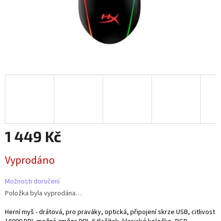
1 449 Kč
Měrná
Vyprodáno
cena:
Možnosti doručení
Položka byla vyprodána…
Herní myš - drátová, pro praváky, optická, připojení skrze USB, citlivost