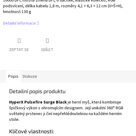
16000 DPI, možná změna DPI, 6 tlačítek, klasické kolečko, RGB
podsvícení, délka kabelu 1,8 m, rozměry 4,1 × 6,3 × 12 cm (V×Š×H),
hmotnost 130 g
Detailní informace
ZEPTAT SE
SDÍLET
Popis
Diskuze
Detailní popis produktu
HyperX Pulsefire Surge Black
je herní myš, která kombinuje
špičkový výkon s ohromujícím designem. Její unikátní 360° RGB
světelný prstenec ji činí nepřehlédnutelnou na každém herním
stole.
Klíčové vlastnosti: