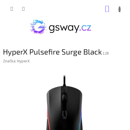
Přejít
NÁKUP
na
obsah
KOŠÍK
HyperX Pulsefire Surge Black
128
Značka:
HyperX