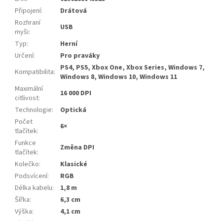
Připojení
:
Drátová
Rozhraní
USB
myši
:
Typ
:
Herní
Určení
:
Pro praváky
PS4, PS5, Xbox One, Xbox Series, Windows 7,
Kompatibilita
:
Windows 8, Windows 10, Windows 11
Maximální
16 000 DPI
citlivost
:
Technologie
:
Optická
Počet
6×
tlačítek
:
Funkce
Změna DPI
tlačítek
:
Kolečko
:
Klasické
Podsvícení
:
RGB
Délka kabelu
:
1,8 m
Šířka
:
6,3 cm
Výška
:
4,1 cm